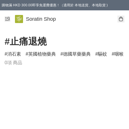
購物滿 HKD 300.00即享免運費優惠！（適用於 本地送貨、本地取貨 )
Soratin Shop
#止痛退燒
消石素
英國植物藥典
德國草藥藥典
驅蚊
咽喉
0項 商品