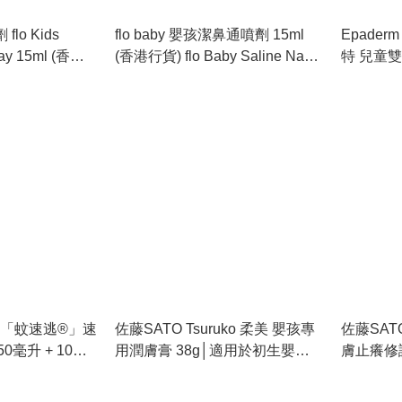
lo Kids
flo baby 嬰孩潔鼻通噴劑 15ml
Epaderm
ray 15ml (香港
(香港行貨) flo Baby Saline Nasal
特 兒童雙效
通鼻劑 新冠肺
Spray 15ml (Authorized dealer
進口] [
import)
el®「蚊速逃®」速
佐藤SATO Tsuruko 柔美 嬰孩專
佐藤SATO
0毫升 + 10毫
用潤膚膏 38g│適用於初生嬰兒
膚止癢修護
el® Cooling
及兒童
s and Sunburn)