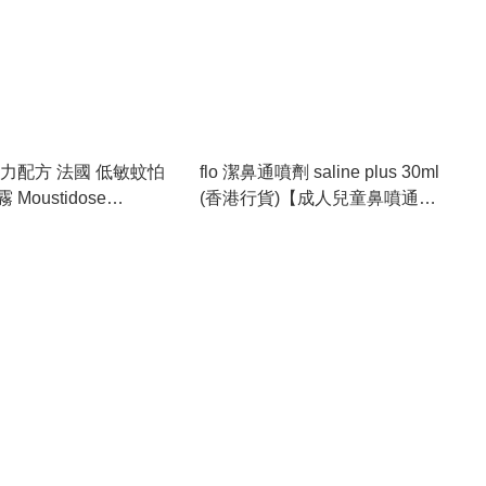
活力配方 法國 低敏蚊怕
flo 潔鼻通噴劑 saline plus 30ml
Moustidose
(香港行貨)【成人兒童鼻噴通鼻
Formula Insect
劑】
t 100ml