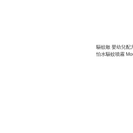
驅蚊敵 嬰幼兒配方
怕水驅蚊噴霧 Mous
INFANT Formula 
Repellent - 100m