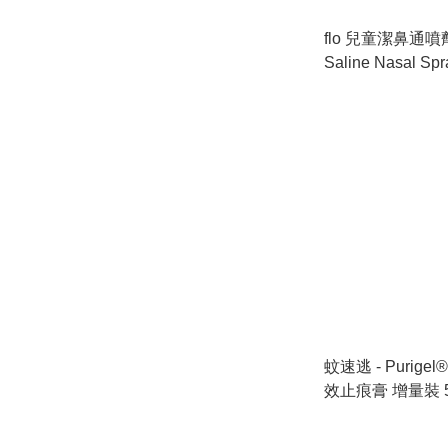
flo 兒童潔鼻通噴劑 f
Saline Nasal Sp
行貨)【小童鼻噴
炎抗疫推介】
蚊速逃 - Purig
效止痕膏 增量裝 5
升 (香港行貨)Purig
Gel (for Itchines