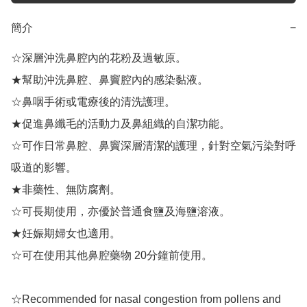
簡介
−
☆深層沖洗鼻腔內的花粉及過敏原。

★幫助沖洗鼻腔、鼻竇腔內的感染黏液。

☆鼻咽手術或電療後的清洗護理。

★促進鼻纖毛的活動力及鼻組織的自潔功能。

☆可作日常鼻腔、鼻竇深層清潔的護理，針對空氣污染對呼
吸道的影響。

★非藥性、無防腐劑。

☆可長期使用，亦優於普通食鹽及海鹽溶液。

★妊娠期婦女也適用。

☆可在使用其他鼻腔藥物 20分鐘前使用。

☆Recommended for nasal congestion from pollens and 