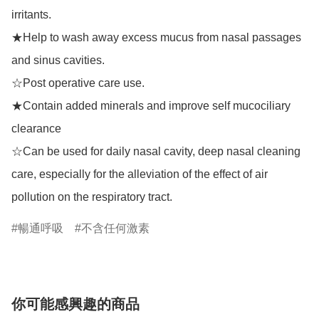
irritants.

★Help to wash away excess mucus from nasal passages 
and sinus cavities.

☆Post operative care use.

★Contain added minerals and improve self mucociliary 
clearance

☆Can be used for daily nasal cavity, deep nasal cleaning 
care, especially for the alleviation of the effect of air 
pollution on the respiratory tract.
暢通呼吸
不含任何激素
你可能感興趣的商品