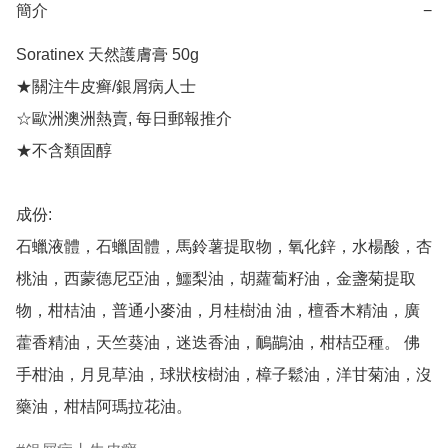
簡介
−
Soratinex 天然護膚膏 50g 

★關注牛皮癣/銀屑病人士

☆歐洲澳洲熱賣, 每日郵報推介

★不含類固醇

成份:

石蠟液體，石蠟固體，馬鈴薯提取物，氧化鋅，水楊酸，杏
桃油，西蒙德尼亞油，鱷梨油，胡蘿蔔籽油，金盞菊提取
物，柑桔油，普通小麥油，月桂樹油 油，檀香木精油，廣
藿香精油，天竺葵油，迷迭香油，鴯鶓油，柑桔亞種。 佛
手柑油，月見草油，球狀桉樹油，樟子鬆油，洋甘菊油，沒
藥油，柑桔阿瑪拉花油。