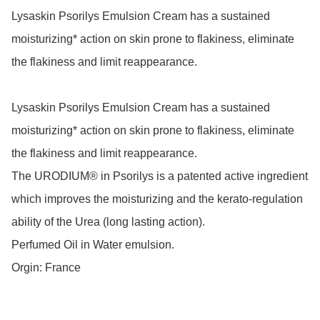
Lysaskin Psorilys Emulsion Cream has a sustained 
moisturizing* action on skin prone to flakiness, eliminate 
the flakiness and limit reappearance.

Lysaskin Psorilys Emulsion Cream has a sustained 
moisturizing* action on skin prone to flakiness, eliminate 
the flakiness and limit reappearance.

The URODIUM® in Psorilys is a patented active ingredient 
which improves the moisturizing and the kerato-regulation 
ability of the Urea (long lasting action).

Perfumed Oil in Water emulsion.

Orgin: France