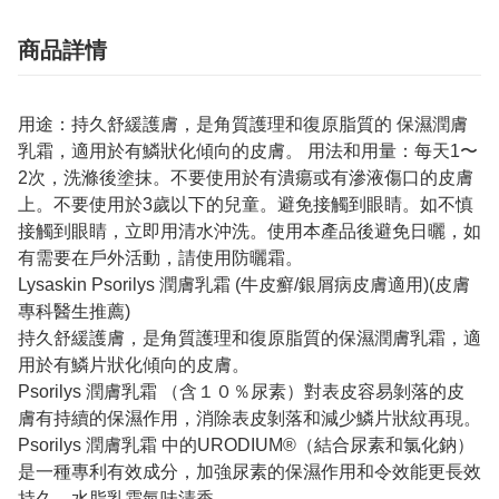
商品詳情
用途：持久舒緩護膚，是角質護理和復原脂質的 保濕潤膚
乳霜，適用於有鱗狀化傾向的皮膚。 用法和用量：每天1〜
2次，洗滌後塗抹。不要使用於有潰瘍或有滲液傷口的皮膚
上。不要使用於3歲以下的兒童。避免接觸到眼睛。如不慎
接觸到眼睛，立即用清水沖洗。使用本產品後避免日曬，如
有需要在戶外活動，請使用防曬霜。
Lysaskin Psorilys 潤膚乳霜 (牛皮癬/銀屑病皮膚適用)(皮膚
專科醫生推薦)
持久舒緩護膚，是角質護理和復原脂質的保濕潤膚乳霜，適
用於有鱗片狀化傾向的皮膚。
Psorilys 潤膚乳霜 （含１０％尿素）對表皮容易剝落的皮
膚有持續的保濕作用，消除表皮剝落和減少鱗片狀紋再現。
Psorilys 潤膚乳霜 中的URODIUM®（結合尿素和氯化鈉）
是一種專利有效成分，加強尿素的保濕作用和令效能更長效
持久。水脂乳霜氣味清香。