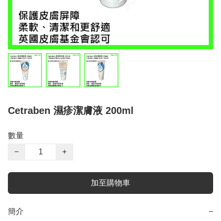
Cetraben 濕疹潔膚液 200ml
數量
−
+
加至購物車
簡介
−