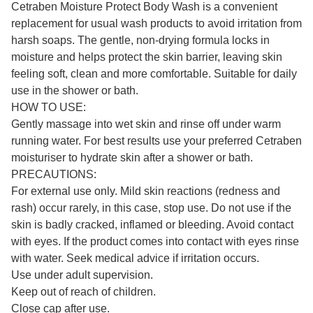
Cetraben Moisture Protect Body Wash is a convenient
replacement for usual wash products to avoid irritation from
harsh soaps. The gentle, non-drying formula locks in
moisture and helps protect the skin barrier, leaving skin
feeling soft, clean and more comfortable. Suitable for daily
use in the shower or bath.
HOW TO USE:
Gently massage into wet skin and rinse off under warm
running water. For best results use your preferred Cetraben
moisturiser to hydrate skin after a shower or bath.
PRECAUTIONS:
For external use only. Mild skin reactions (redness and
rash) occur rarely, in this case, stop use. Do not use if the
skin is badly cracked, inflamed or bleeding. Avoid contact
with eyes. If the product comes into contact with eyes rinse
with water. Seek medical advice if irritation occurs.
Use under adult supervision.
Keep out of reach of children.
Close cap after use.