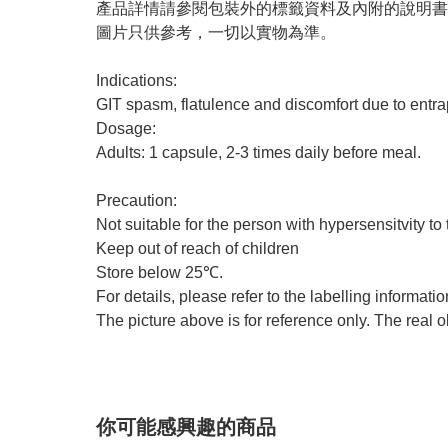
產品詳情請參閱包裝外的標籤資料及內附的說明書
圖片只供參考，一切以實物為準。
Indications:
GIT spasm, flatulence and discomfort due to entr
Dosage:
Adults: 1 capsule, 2-3 times daily before meal.
Precaution:
Not suitable for the person with hypersensitvity to
Keep out of reach of children
Store below 25℃.
For details, please refer to the labelling informati
The picture above is for reference only. The real o
你可能感興趣的商品