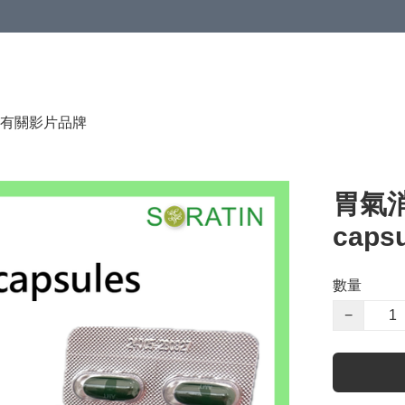
有關影片
品牌
胃氣消 
capsu
數量
−