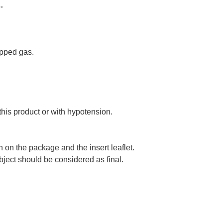
。
apped gas.
 this product or with hypotension.
on on the package and the insert leaflet.
bject should be considered as final.